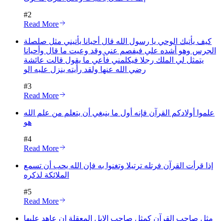
#
2
Read More
كيف يأتيك الوحي يا رسول الله قال أحيانا يأتيني مثل صلصلة
الجرس وهو أشده علي فيفصم عني وقد وعيت ما قال وأحيانا
يتمثل لي الملك رجلا فيكلمني فأعي ما يقول قالت عائشة
رضي الله عنها ولقد رأيته ينزل عليه الو
#
3
Read More
علموا أولادكم القرآن فإنه أول ما ينبغي أن يتعلم من علم الله
هو
#
4
Read More
إذا قرأت القرآن فرتله ترتيلا وتغنوا به فإن الله يحب أن تسمع
الملائكة لذكره
#
5
Read More
مثل صاحب القرآن كمثل صاحب الإبل المعقلة إن عاهد عليها