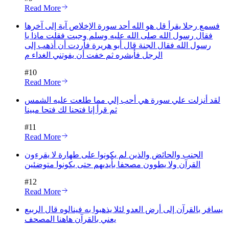
Read More
فسمع رجلا يقرأ قل هو الله أحد سورة الإخلاص آية إلى آخرها
فقال رسول الله صلى الله عليه وسلم وجبت فقلت ماذا يا
رسول الله فقال الجنة قال أبو هريرة فأردت أن أذهب إلى
الرجل فأبشره ثم خفت أن يفوتني الغداء م
#
10
Read More
لقد أنزلت علي سورة هي أحب إلي مما طلعت عليه الشمس
ثم قرأ إنا فتحنا لك فتحا مبينا
#
11
Read More
الجنب والحائض والذين لم يكونوا على طهارة لا يقرءون
القرآن ولا يطوون مصحفا بأيديهم حتى يكونوا متوضئين
#
12
Read More
يسافر بالقرآن إلى أرض العدو لئلا يذهبوا به فينالوه قال الربيع
يعني بالقرآن هاهنا المصحف