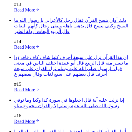
#
13
Read More
ذلك أوان ينسخ القرآن فقال رجل كالأعرابي يا رسول الله ما
النسخ وكيف ينسخ قال يذهب بأهله ويبقى رجال كأنهم البغاث
قال الربيع البغاث أرذلة الطير
#
14
Read More
إن هذا القرآن نزل على سبعة أحرف كلها شاف كاف فاقرءوا
ما تيسر منه قال الربيع قال أبو عبيدة اختلف الناس في معنى
قول الرسول صلى الله عليه وسلم نزل القرآن على سبعة
أحرف قال بعضهم على سبع لغات وقال بعضهم ع
#
15
Read More
إذا نزلت عليه آية قال اجعلوها في سورة كذا وكذا وما توفي
رسول الله صلى الله عليه وسلم إلا والقرآن مجموع متلو
#
16
Read More
أنزل القرآن كله جملة واحدة في ليلة القدر إلى السماء الدنيا