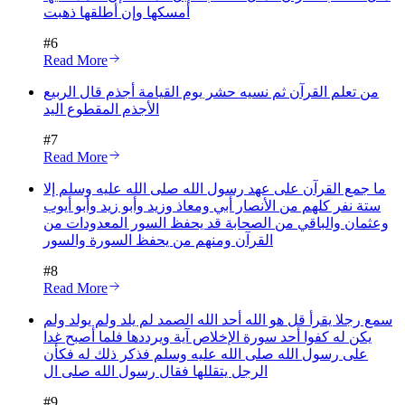
أمسكها وإن أطلقها ذهبت
#
6
Read More
من تعلم القرآن ثم نسيه حشر يوم القيامة أجذم قال الربيع
الأجذم المقطوع اليد
#
7
Read More
ما جمع القرآن على عهد رسول الله صلى الله عليه وسلم إلا
ستة نفر كلهم من الأنصار أبي ومعاذ وزيد وأبو زيد وأبو أيوب
وعثمان والباقي من الصحابة قد يحفظ السور المعدودات من
القرآن ومنهم من يحفظ السورة والسور
#
8
Read More
سمع رجلا يقرأ قل هو الله أحد الله الصمد لم يلد ولم يولد ولم
يكن له كفوا أحد سورة الإخلاص آية ويرددها فلما أصبح غدا
على رسول الله صلى الله عليه وسلم فذكر ذلك له فكأن
الرجل يتقللها فقال رسول الله صلى ال
#
9